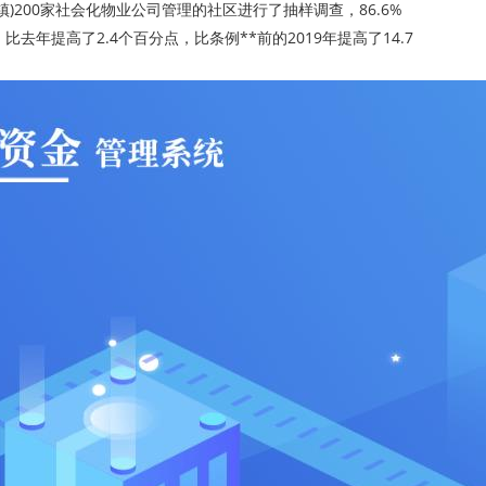
镇)200家社会化物业公司管理的社区进行了抽样调查，86.6%
年提高了2.4个百分点，比条例**前的2019年提高了14.7