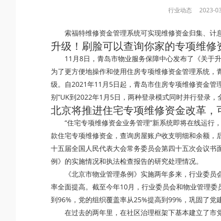
行业动态
2023-03
索福特
维修资金管理系统
可实现维修资金归集、计
升级！刷脸可以查询你家的专项维修
11月8日，青岛市物业服务保障中心发布了《关于
为了更方便地操作和使用住房专项维修资金管理系统，
级。自2021年11月5日起，青岛市住房专项维修资金管
别”UK到2022年1月5日，两种登录模式同时并行登录
北京将推进住宅专项维修资金改革，
“住宅专项维修资金业务管理”新系统即将在线运行
款住宅专项维修资金，查询房屋账户收支明细和余额，后
十五届全国人民代表大会常务委员会第四十五次会议书
例》的实施情况和执法检查报告的研究处理情况。
《北京市物业管理条例》实施两年多来，行业委员
率全面提高。截至今年10月，行业委员会和物业管理委员会
到96%，党的组织覆盖率从25%提高到99%，巩固了
在过去的两年里，在社区治理框架下基本建立了市