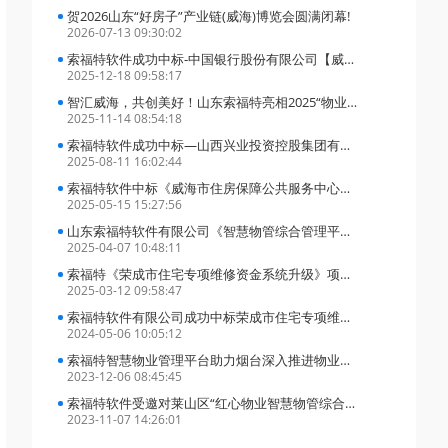
贺2026山东“好房子”产业链(威海)博览会圆满闭幕!
2026-07-13 09:30:02
索福特软件成功中标-中国银行股份有限公司【威海分行】中国银行两个威海市住房保障公共服务中心合作项目
2025-12-18 09:58:17
智汇威海，共创美好！山东索福特亮相2025“物业服务+AI”创新大会
2025-11-14 08:54:18
索福特软件成功中标—山西兴业投资控股集团有限公司房地产公司住宅维修资金管理信息系统采购项目
2025-08-11 16:02:44
索福特软件中标《威海市住房保障公共服务中心房屋交易与产权管理信息平台和智慧物业综合信息服务平台升级及运维服务项目》
2025-05-15 15:27:56
山东索福特软件有限公司《智慧物管综合管理平台》及《住宅专项维修资金管理系统》近日完成数据库国产化适配
2025-04-07 10:48:11
索福特《荣成市住宅专项维修资金系统升级》项目成功验收
2025-03-12 09:58:47
索福特软件有限公司成功中标荣成市住宅专项维修资金专户管理采购项目
2024-05-06 10:05:12
索福特智慧物业管理平台助力烟台深入推进物业管理服务专项整治
2023-12-06 08:45:45
索福特软件受邀对莱山区“红心物业智慧物管综合服务平台”开展线下培训工作
2023-11-07 14:26:01