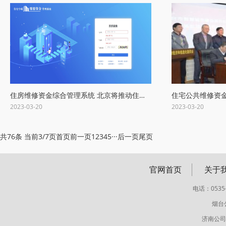
住房维修资金综合管理系统 北京将推动住宅专项维修资金改革，收支明细及余
2023-03-20
2023-03-20
共76条 当前3/7页
首页
前一页
1
2
3
4
5
···
后一页
尾页
官网首页
关于
电话：0535-
烟台
济南公司